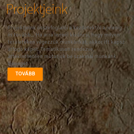
Projektjeink
Projektjeink összefoglalói a kezdetektől a jelenig...
és tovább... Ha arra lennél kíváncsi, hogy milyen
területeken végezzük munkánkat, akkor itt kapsz
átfogó képet. Tematikusan rendezve,
áttekinthetően mutatjuk be szakmai munkánk
lényegét.
TOVÁBB