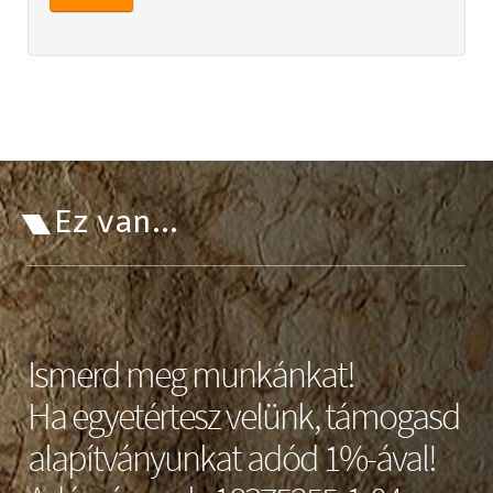
Ez van...
Ismerd meg munkánkat!
Ha egyetértesz velünk, támogasd
alapítványunkat adód 1%-ával!