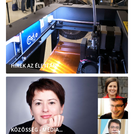
HÍREK AZ ÉLETFÁN
→
KÖZÖSSÉG - MÉDIA...