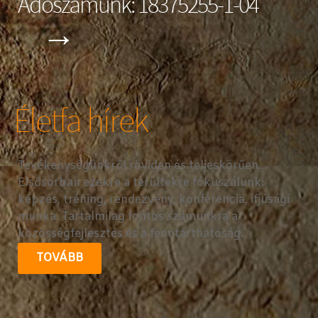
Adószámunk: 18375255-1-04
→
Életfa hírek
Tevékenységünkről röviden és teljeskörűen...
Elsősorban ezekre a terültekre fókuszálunk:
képzés, tréning, rendezvény, konferencia, ifjúsági
munka. Tartalmilag fontos számunkra a
közösségfejlesztés és a fenntarthatóság.
TOVÁBB